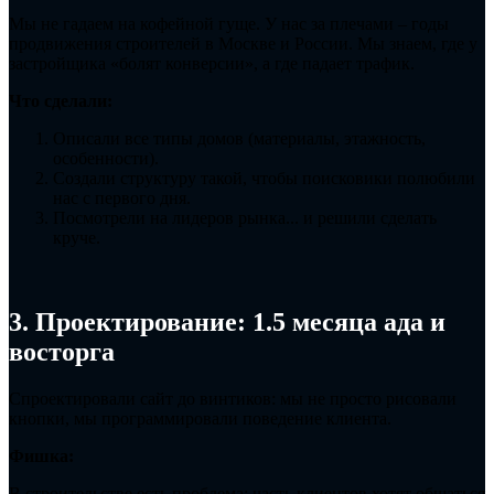
Мы не гадаем на кофейной гуще. У нас за плечами – годы
продвижения строителей в Москве и России. Мы знаем, где у
застройщика «болят конверсии», а где падает трафик.
Что сделали:
Описали все типы домов (материалы, этажность,
особенности).
Создали структуру такой, чтобы поисковики полюбили
нас с первого дня.
Посмотрели на лидеров рынка... и решили сделать
круче.
3. Проектирование: 1.5 месяца ада и
восторга
Спроектировали сайт до винтиков: мы не просто рисовали
кнопки, мы программировали поведение клиента.
Фишка:
В строительстве есть проблема: часть клиентов хотят общаться