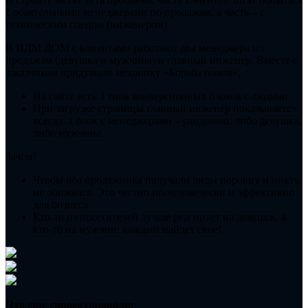
с обаятельными менеджерами по продажам, а часть – с
техническим спецом (инженером).
В ИДМ ДОМ с клиентами работают два менеджера по
продажам (девушка и мужчина) и главный инженер. Вместе с
заказчиком придумали механику «Борьба полов»:
На сайте есть 3 типа конверсионных блоков с людьми.
При загрузке страницы главный инженер показывается
всегда, а блок с менеджерами – рандомно: либо девушка,
либо мужчина.
Зачем?
Чтобы оба продажника получали лиды поровну и никто
не обижался. Это честно по-человечески и эффективно
для бизнеса.
Кто-то из посетителей лучше реагирует на девушек, а
кто-то на мужчин: каждый найдет свое!
Что еще спроектировали: