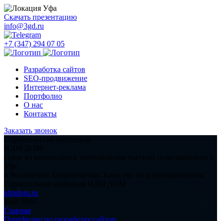
Уфа
Скачать презентацию
info@3gd.ru
+7 (347) 294 07 05
Разработка сайтов
SEO-продвижение
Интернет-реклама
Портфолио
О нас
Контакты
Заказать звонок
Строительство коттеджей
ИДМ ДОМ
Один из крупнейших застройщиков частной недвижимости в
Уфе
и Республике Башкортостан. Качество по разумным ценам.
Строительная компания ИДМ ДОМ
idmdom.ru
Май 2026
Главная
Портфолио по разработке сайтов