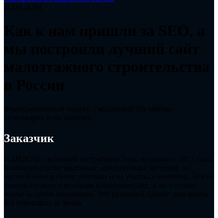
ИДМ ДОМ
Как к нам пришли за SEO, а
мы построили лучший сайт
малоэтажного строительства
в России
Функциональный шедевр с механикой случайных
менеджеров и пасхалками.
Заказчик
ИДМДОМ – крупный застройщик Уфы, на рынке с 2012 года.
Компания строит надёжные, качественные коттеджи по
честной цене в своих поселках и на участках клиентов. Это не
эконом-сегмент с вечными компромиссами, и не элитное
жильё за сотни миллионов. Это разумный баланс: дом мечты
без переплаты за бренд.