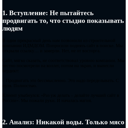
1. Вступление: Не пытайтесь
продвигать то, что стыдно показывать
людям
В один прекрасный день нам позвонили из строительной
компании ИДМДОМ. Попросили поднять сайт в поиске. Мы
открыли ссылку… и замерли. Нет, не от восторга.
Сайт, мягко сказать, не соответствовал уровню компании. Мы
честно посмотрели на коллег, потом на экран, и вынесли
вердикт:
– Продвигать это бессмысленно. Это надо переделывать. С
нуля. Полностью.
Клиент улыбнулся: «Раз уж делать – делайте лучший сайт в
России». Мы пожали руки. И началась магия.
2. Анализ: Никакой воды. Только мясо