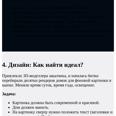
На сайте – десятки информационных блоков с
визуальным акцентом подачи информации.
«Ваш персональный менеджер», «7 шагов до мечты»,
«Построить с ипотекой легко» – мы встраивали
конверсию в каждый сантиметр экрана.
Провели фотосессию сотрудников. Живые лица вместо
стоковых «улыбчивых брокеров» повышают доверие.
4. Дизайн: Как найти идеал?
Привлекли 3D-моделлера заказчика, и началась битва:
перебирали десятки рендеров домов для фоновой картинки в
шапке. Меняли время суток, время года, освещение.
Задача:
Картинка должна быть современной и красивой.
Дом должен манить.
На картинку сверху нужно положить текст (заголовки и